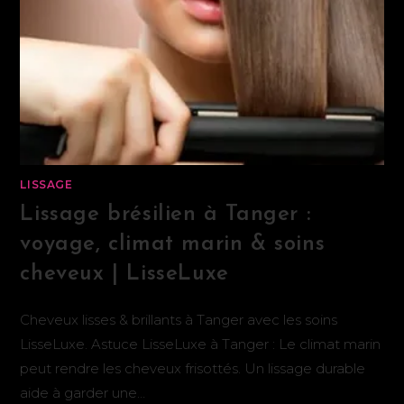
LISSAGE
Lissage brésilien à Tanger :
voyage, climat marin & soins
cheveux | LisseLuxe
Cheveux lisses & brillants à Tanger avec les soins
LisseLuxe. Astuce LisseLuxe à Tanger : Le climat marin
peut rendre les cheveux frisottés. Un lissage durable
aide à garder une…