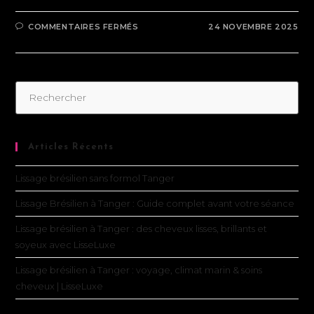
COMMENTAIRES FERMÉS
24 NOVEMBRE 2025
Articles Récents
Lissage brésilien sans formol Tanger
Lissage Brésilien à Tanger : Guide complet avant votre séance
Lissage brésilien à Tanger : des cheveux lisses, brillants et
soyeux avec LisseLuxe
Lissage brésilien à Tanger : voyage, climat marin & soins
cheveux | LisseLuxe