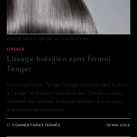
lissage tanino tanger au meilleur prix
LISSAGE
Lissage brésilien sans formol
Tanger
Soins capillaires · Tanger Lissage Brésilien sans Formol
à Tanger : la Solution Sûre pour des Cheveux Lisses
Pendant des années, le lissage brésilien a rimé avec
une promesse troublante…
COMMENTAIRES FERMÉS
19 MAI 2026